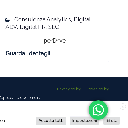
Consulenza Analytics, Digital
ADV, Digital PR, SEO
IperDrive
Guarda i dettagli
Privacy policy
Cookie policy
ap. soc. 30.000 euro i.v.
X
ioni
Accetta tutti
Impostazioni
Rifiuta