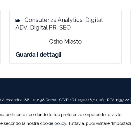
Consulenza Analytics, Digital
ADV, Digital PR, SEO
Osho Miasto
Guarda i dettagli
- Via Alessandria, 88 - 00198 Roma - CF/PI/R.I. 09041871006 - REA 1135122 C
più pertinente ricordando le tue preferenze e ripetendo le visite.
ie secondo la nostra
cookie policy
. Tuttavia, puoi visitare "Impostaz
SEGUICI