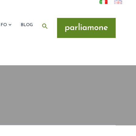
Italiano
English
NFO
BLOG
parliamone