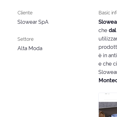
Cliente
Basic in
Slowear SpA
Slowea
che
dal
utilizz
Settore
prodott
Alta Moda
è in an
e che c
Slowea
Monte