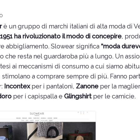
fo
r
è un gruppo di marchi italiani di alta moda di V
 1951 ha rivoluzionato il modo di concepire
, prod
are abbigliamento. Slowear significa
“moda durev
o che resta nel guardaroba più a lungo. Un assi
titesi ai meccanismi di consumo a cui siamo abitu
i stimolano a comprare sempre di più. Fanno part
r:
Incontex
per i pantaloni,
Zanone
per la maglier
doro
per i capispalla e
Glingshirt
per le camicie.