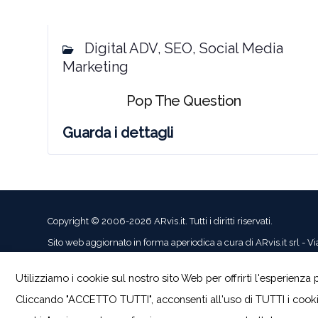
Digital ADV, SEO, Social Media
Marketing
Pop The Question
Guarda i dettagli
Copyright © 2006-2026 ARvis.it. Tutti i diritti riservati.
Sito web aggiornato in forma aperiodica a cura di ARvis.it srl 
Tutti i marchi riportati appartengono ai legittimi proprietari.
Utilizziamo i cookie sul nostro sito Web per offrirti l'esperienza 
Cliccando "ACCETTO TUTTI", acconsenti all'uso di TUTTI i cook