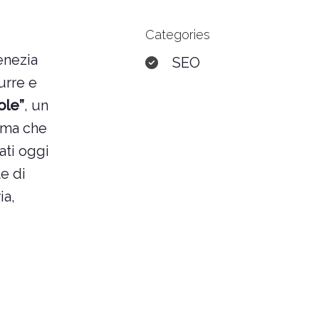
Categories
enezia
SEO
urre e
ole”
, un
oma che
ati oggi
e di
ia,