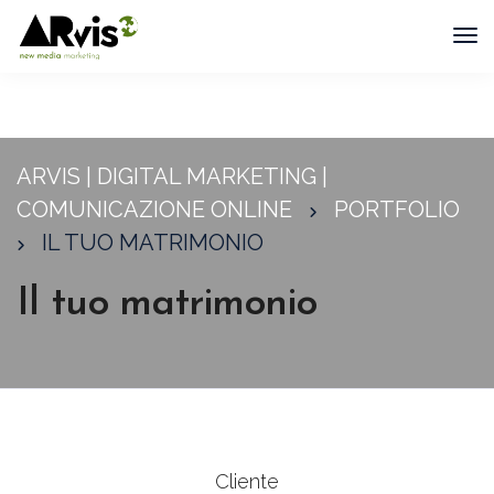
To
Na
ARVIS | DIGITAL MARKETING |
COMUNICAZIONE ONLINE
PORTFOLIO
IL TUO MATRIMONIO
Il tuo matrimonio
Cliente