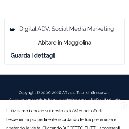
Digital ADV, Social Media Marketing
Abitare in Maggiolina
Guarda i dettagli
Copyright © 2006-2026 ARvis.it. Tutti i diritti riservati.
Sito web aggiornato in forma aperiodica a cura di ARvis.it srl - Via
X
Alessandria, 88 - 00198 Roma - CF/PI/R.I. 09041871006 - REA
Utilizziamo i cookie sul nostro sito Web per offrirti
1135122 Cap. soc. 30.000 euro i.v.
l'esperienza più pertinente ricordando le tue preferenze e
Tutti i marchi riportati appartengono ai legittimi proprietari.
ripetendo le visite. Cliccando "ACCETTO TUTTI", acconsenti