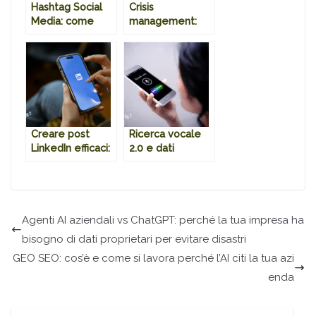
Hashtag Social
Crisis
Media: come
management:
usarli al meglio?
come arginare i
guai sui social
Creare post
Ricerca vocale
LinkedIn efficaci:
2.0 e dati
7 consigli su
strutturati: come
grafica e
farsi capire
contenuti!
quando si parla ai
robot
Agenti AI aziendali vs ChatGPT: perché la tua impresa ha
bisogno di dati proprietari per evitare disastri
GEO SEO: cos’è e come si lavora perché l’AI citi la tua azi
enda