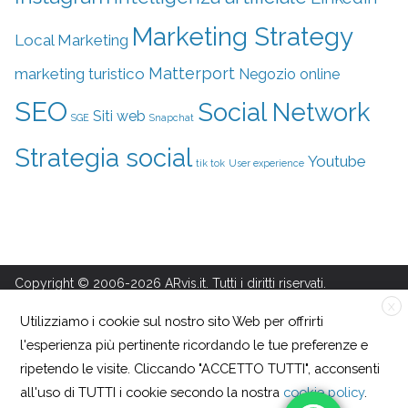
Marketing Strategy
Local Marketing
Matterport
marketing turistico
Negozio online
SEO
Social Network
Siti web
SGE
Snapchat
Strategia social
Youtube
tik tok
User experience
Copyright © 2006-2026 ARvis.it. Tutti i diritti riservati.
Sito web aggiornato in forma aperiodica a cura di ARvis.it srl -
X
Utilizziamo i cookie sul nostro sito Web per offrirti
Via Alessandria, 88 - 00198 Roma - CF/PI/R.I. 09041871006 -
l'esperienza più pertinente ricordando le tue preferenze e
REA 1135122 Cap. soc. 30.000 euro i.v.
ripetendo le visite. Cliccando "ACCETTO TUTTI", acconsenti
Tutti i marchi riportati appartengono ai legittimi proprietari.
all'uso di TUTTI i cookie secondo la nostra
cookie policy
.
Privacy policy
·
Cookie policy