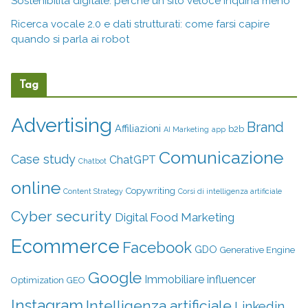
Sostenibilità digitale: perché un sito veloce inquina meno
Ricerca vocale 2.0 e dati strutturati: come farsi capire
quando si parla ai robot
Tag
Advertising
Brand
Affiliazioni
b2b
AI Marketing
app
Comunicazione
Case study
ChatGPT
Chatbot
online
Copywriting
Content Strategy
Corsi di intelligenza artificiale
Cyber security
Digital Food Marketing
Ecommerce
Facebook
GDO
Generative Engine
Google
Immobiliare
influencer
Optimization
GEO
Instagram
Intelligenza artificiale
Linkedin