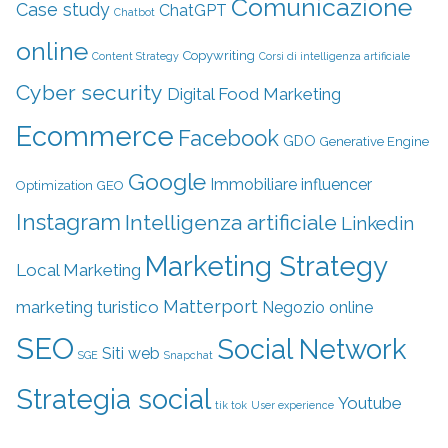
Comunicazione
Case study
ChatGPT
Chatbot
online
Copywriting
Content Strategy
Corsi di intelligenza artificiale
Cyber security
Digital Food Marketing
Ecommerce
Facebook
GDO
Generative Engine
Google
Immobiliare
influencer
Optimization
GEO
Instagram
Intelligenza artificiale
Linkedin
Marketing Strategy
Local Marketing
Matterport
marketing turistico
Negozio online
SEO
Social Network
Siti web
SGE
Snapchat
Strategia social
Youtube
tik tok
User experience