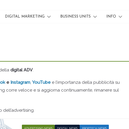
DIGITAL MARKETING
BUSINESS UNITS
INFO
della
digital ADV
.
ook
e
Instagram
,
YouTube
e l’importanza della pubblicità su
ising corre veloce e si aggiorna continuamente, rimanere sul
 dell’advertising.
ADVERTISING NEWS
DIGITAL NEWS
PROPTECH NEWS