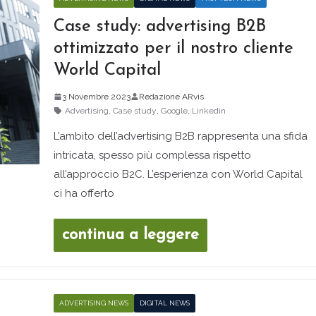
Case study: advertising B2B
ottimizzato per il nostro cliente
World Capital
3 Novembre 2023
Redazione ARvis
Advertising
,
Case study
,
Google
,
Linkedin
L’ambito dell’advertising B2B rappresenta una sfida
intricata, spesso più complessa rispetto
all’approccio B2C. L’esperienza con World Capital
ci ha offerto
continua a leggere
ADVERTISING NEWS
DIGITAL NEWS