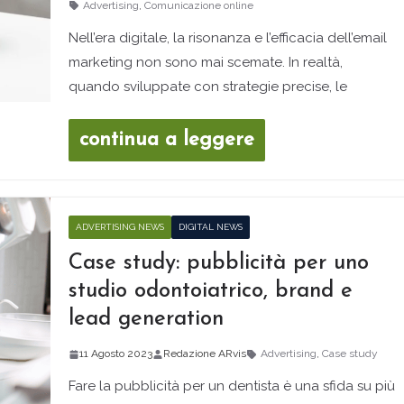
Advertising
,
Comunicazione online
Nell’era digitale, la risonanza e l’efficacia dell’email
marketing non sono mai scemate. In realtà,
quando sviluppate con strategie precise, le
continua a leggere
ADVERTISING NEWS
DIGITAL NEWS
Case study: pubblicità per uno
studio odontoiatrico, brand e
lead generation
11 Agosto 2023
Redazione ARvis
Advertising
,
Case study
Fare la pubblicità per un dentista è una sfida su più