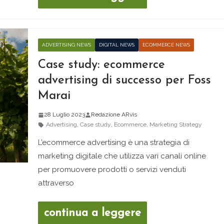
ADVERTISING NEWS
DIGITAL NEWS
ECOMMERCE NEWS
Case study: ecommerce
advertising di successo per Foss
Marai
28 Luglio 2023
Redazione ARvis
Advertising
,
Case study
,
Ecommerce
,
Marketing Strategy
L’ecommerce advertising è una strategia di
marketing digitale che utilizza vari canali online
per promuovere prodotti o servizi venduti
attraverso
continua a leggere