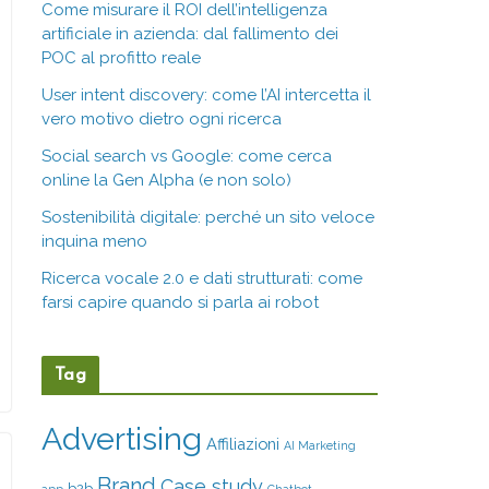
Come misurare il ROI dell’intelligenza
artificiale in azienda: dal fallimento dei
POC al profitto reale
User intent discovery: come l’AI intercetta il
vero motivo dietro ogni ricerca
Social search vs Google: come cerca
online la Gen Alpha (e non solo)
Sostenibilità digitale: perché un sito veloce
inquina meno
Ricerca vocale 2.0 e dati strutturati: come
farsi capire quando si parla ai robot
Tag
Advertising
Affiliazioni
AI Marketing
Brand
Case study
b2b
app
Chatbot