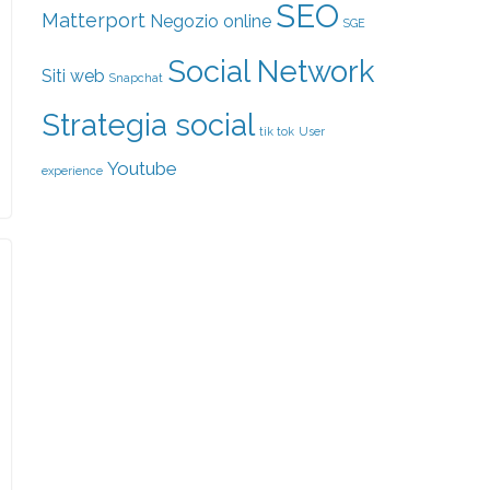
SEO
Matterport
Negozio online
SGE
Social Network
Siti web
Snapchat
Strategia social
tik tok
User
Youtube
experience