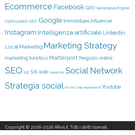
Ecommerce
Facebook
GDO
Generative Engine
Google
Immobiliare
influencer
Optimization
GEO
Instagram
Intelligenza artificiale
Linkedin
Marketing Strategy
Local Marketing
Matterport
marketing turistico
Negozio online
SEO
Social Network
Siti web
SGE
Snapchat
Strategia social
Youtube
tik tok
User experience
Copyright © 2006-2026 ARvis.it. Tutti i diritti riservati.
Sito web aggiornato in forma aperiodica a cura di ARvis.it srl -